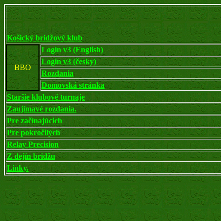
Košický bridžový klub
Login v3 (English)
Login v3 (česky)
BBO
Rozdania
Domovská stránka
Staršie klubové turnaje
Zaujímavé rozdania.
Pre začínajúcich
Pre pokročilých
Relay Precision
Z dejín bridžu
Linky.